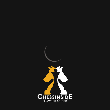
Merhaba Mert Hocam, öncelikle zaman ayırıp teklifimizi
kabul ettiğiniz için çok teşekkür ederiz. Ne demek. Her
daim seve seve. Satranca nasıl başladınız?