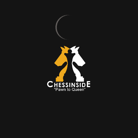
 hizmetin gerçekleştirilmesiyle sözleşme ifa edilmiş olur. Sözleşme konu
esi yapıldıktan sonra alıcının e-mail adresine gönderilecektir.
t olmayan veya öngörülemeyen, tarafların kontrolleri dışında gelişen, or
leri sorumluluklarını kısmen veya tamamen yerine getirmelerini veya bun
ücbir sebep olarak nitelendirilir. Mücbir sebep hallerinin (doğal afet, 
layı sorumluluklarını ifa edemeyen taraf diğer tarafa durumu derhal bi
ndan gerçekleştirildiyse telafisi yapılacaktır.
ek uyuşmazlıkların çözümü için, Tüketici Heyeti ve Tüketici Mahkemele