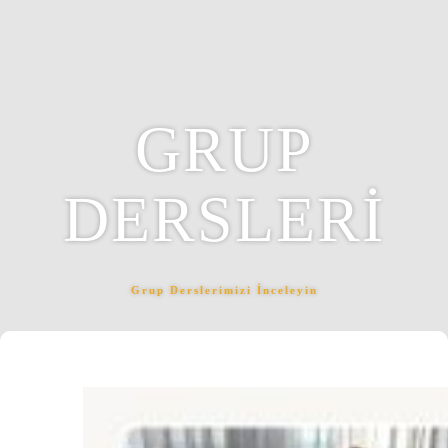
GRUP
DERSLERI
Grup Derslerimizi İnceleyin