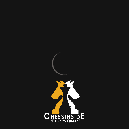
Merhaba Mert Hocam, öncelikle zaman ayırıp teklifimizi
kabul ettiğiniz için çok teşekkür ederiz. Ne demek. Her
daim seve seve. Satranca nasıl başladınız?