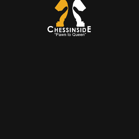
arası Bakü doğumlu Dünya Satranç Şampiyonu )