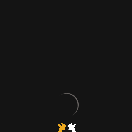
sı Amerikalı Dünya Satranç Şampiyonu )