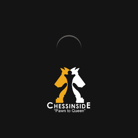
Uluslararası Heviz ( Macaristan ) Açık Satranç
Turnuvası 1.’lik
Türkiye Ustalar Şampiyonası 1.’lik
Türkiye Yıldırım Şampiyonası 1.’lik
Corus Wijk Aan Zee ( Hollanda ) Kalifikasyon
Turnuvası 2.’lik
Çanakkale Troya Festivali Açık Satranç Turnuvası
1.’lik
Haftada 1 Gün
2 Ders -Strateji-
FM Orkhan Eminov
Ozan Öz