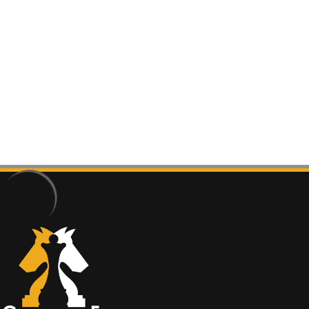
Gizlilik Politikası
Şart & Koşullar
İade Koşulları
chessinside
©
2020 - designed by
cyhn.net